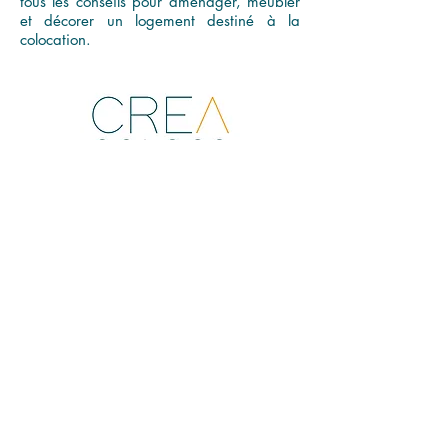
tous les conseils pour aménager, meubler
et décorer un logement destiné à la
colocation.
Entre Genève, Annemasse et la vallée de l’Arve,
Reignier-Ésery bénéficie d’une gare connectée au
Léman Express et d’un cadre résidentiel apprécié.
Cette situation attire étudiants, frontaliers, jeunes
actifs et profils en mobilité.
Dans un marché où la demande reste forte, la
colocation meublée constitue une solution flexible et
accessible. Pour les propriétaires, elle permet de
valoriser leur bien tout en limitant les périodes de
vacance.
Loca Colocs accompagne chaque projet : mise en