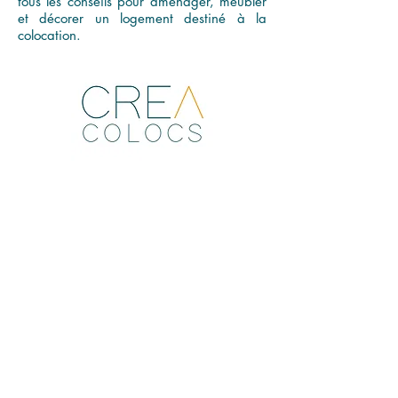
tous les conseils pour aménager, meubler
et décorer un logement destiné à la
colocation.
Située entre le lac Léman et les portes de Genève,
Douvaine bénéficie d’une position stratégique sur
l’axe transfrontalier. À la croisée des mobilités entre
Annemasse, Thonon-les-Bains et la Suisse, la
commune attire une population jeune et active,
souvent en quête de chambres meublées bien situées
et accessibles. Dans ce contexte, la colocation
apparaît comme une solution adaptée aux réalités
locales.
Loca Colocs accompagne les propriétaires dans la
mise en location et la gestion complète de leur bien,
avec une expertise locale affirmée. Les projets de