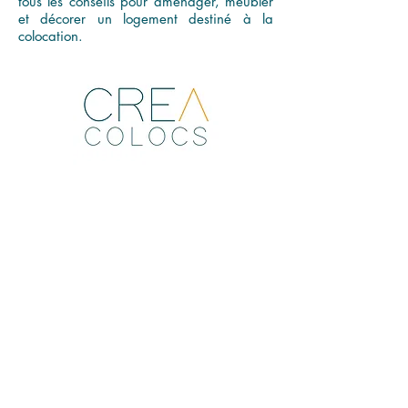
tous les conseils pour aménager, meubler
et décorer un logement destiné à la
colocation.
Commune limitrophe de Genève et d’Annemasse,
Ambilly profite d’un emplacement privilégié dans le
Genevois français, avec un accès immédiat au
Léman Express, au tram transfrontalier et aux grands
axes routiers. Cette situation en fait une destination
attractive pour les jeunes actifs, travailleurs
frontaliers, étudiants internationaux ou salariés en
mobilité à la recherche d’un logement bien situé,
abordable et flexible. La colocation meublée répond
concrètement à cette demande croissante.
Pour les propriétaires, proposer un bien en
colocation à Ambilly permet d’optimiser les surfaces,