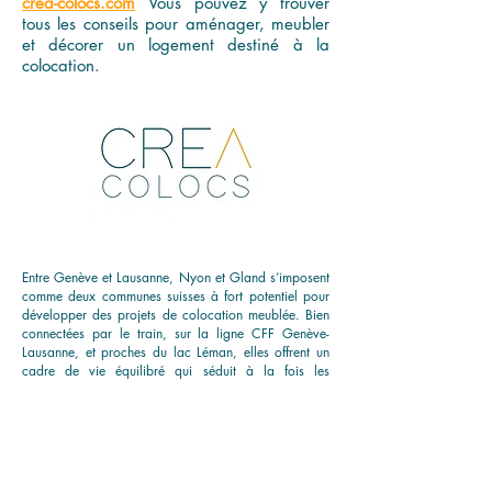
crea-colocs.com
Vous pouvez y trouver
tous les conseils pour aménager, meubler
et décorer un logement destiné à la
colocation.
Entre Genève et Lausanne, Nyon et Gland s’imposent
comme deux communes suisses à fort potentiel pour
développer des projets de colocation meublée. Bien
connectées par le train, sur la ligne CFF Genève-
Lausanne, et proches du lac Léman, elles offrent un
cadre de vie équilibré qui séduit à la fois les
étudiants, les jeunes actifs, les expatriés et les
frontaliers à la recherche d’une chambre à louer
dans un logement partagé de qualité.
Dans ces villes où les loyers restent élevés et l’offre
locative relativement tendue, la colocation constitue