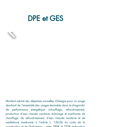
DPE et GES
Montant estimé des dépenses annuelles d’énergie pour un usage
standard de l'ensemble des usages énumérés dans le diagnostic
de performance énergétique (chauffage, refroidissement,
production d'eau chaude sanitaire, éclairage et auxiliaires de
chauffage, de refroidissement, d'eau chaude sanitaire et de
ventilation) mentionné à l'article L. 126-26 du code de la
construction et de l'habitation : entre 380€ et 570€ (estimation