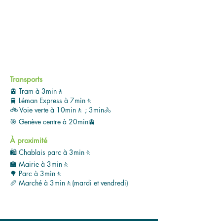
Transports
🚊 Tram à 3min🚶
🚆 Léman Express à 7min🚶
🚲 Voie verte à 10min🚶 ; 3min🚴
🎯 Genève centre à 20min🚊
À proximité
🛍️ Chablais parc à 3min🚶
🏫 Mairie à 3min🚶
🌳 Parc à 3min🚶
🥖 Marché à 3min🚶(mardi et vendredi)