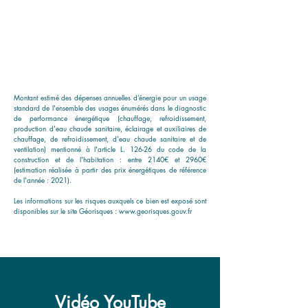
Montant estimé des dépenses annuelles d’énergie pour un usage
standard de l'ensemble des usages énumérés dans le diagnostic
de performance énergétique (chauffage, refroidissement,
production d'eau chaude sanitaire, éclairage et auxiliaires de
chauffage, de refroidissement, d'eau chaude sanitaire et de
ventilation) mentionné à l'article L. 126-26 du code de la
construction et de l'habitation : entre 2140€ et 2960€
(estimation réalisée à partir des prix énergétiques de référence
de l'année : 2021).
Les informations sur les risques auxquels ce bien est exposé sont
disponibles sur le site Géorisques :
www.georisques.gouv.fr
Vidéo YouTube