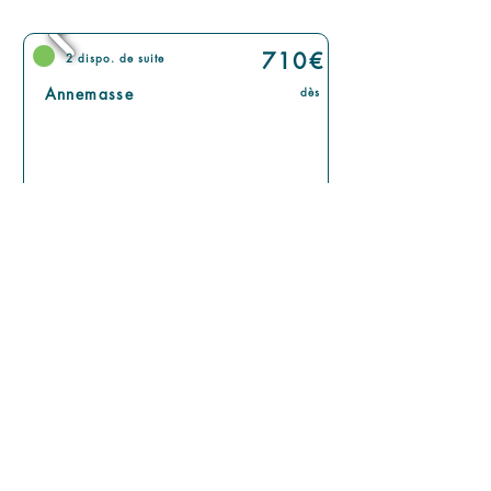
710
€
2 dispo. de suite
Annemasse
dès
Colocation Châtelet
4 chambres | 108m2 | 2ème étage
2 salles d'eau dont 1 privée
771
€
1 dispo. de suite
Annemasse
dès