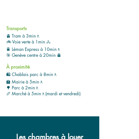
Transports
🚊 Tram à 3min🚶
🚲 Voie verte à 1min 🚴
🚆 Léman Express à 10min🚶
🎯 Genève centre à 20min 🚊
À proximité
🛍️ Chablais parc à 8min🚶
🏫 Mairie à 5min🚶
🌳 Parc à 2min🚶
🥖 Marché à 5min🚶(mardi et vendredi)
Les chambres à louer