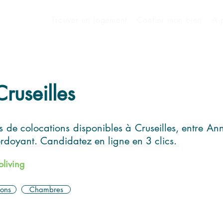
Trouver un logement
Confier mon bien
A 
ruseilles
de colocations disponibles à Cruseilles, entre An
erdoyant. Candidatez en ligne en 3 clics.
living
ions
Chambres