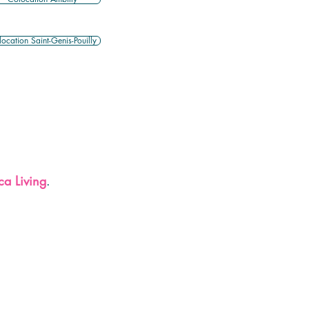
ocation Saint-Genis-Pouilly
ca Living
.