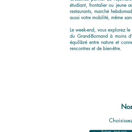
étudiant, frontalier ou jeune 
restaurants, marché hebdomadair
aussi votre mobilité, même sans
Le week-end, vous explorez le 
du Grand-Bornand à moins d’u
équilibré entre nature et con
rencontres et de bien-être.
Nos
Choisissez
Suisse - tout voir