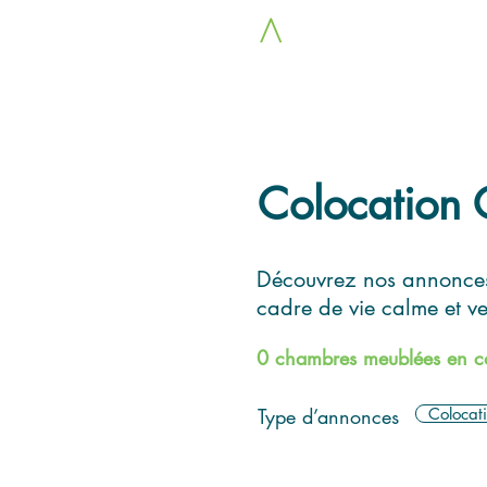
LOC
A
COLOCS
Colocation C
Découvrez nos annonces 
cadre de vie calme et v
0 chambres meublées en co
Type d’annonces
Colocat