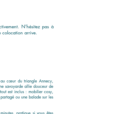
tivement. N'hésitez pas à
 colocation arrive.
e, au cœur du triangle Annecy,
une savoyarde allie douceur de
out est inclus : mobilier cosy,
s partagé ou une balade sur les
minutes, pratique si vous êtes