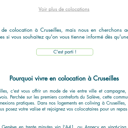
Voir plus de colocations
de colocation à Cruseilles, mais nous en cherchons ac
es si vous souhaitez qu'on vous tienne informé dès qu'une
C'est parti !
Pourquoi vivre en colocation à Cruseilles
illes, c’est vous offrir un mode de vie entre ville et campagn
vois. Perchée sur les premiers contreforts du Salève, cette comm
nnexions pratiques. Dans nos logements en coliving à Cruseilles, t
ous posez votre valise et rejoignez vos colocataires pour un repa
e Genève en trente minutes via l’A41, ou Annecy en vingt-cinq 