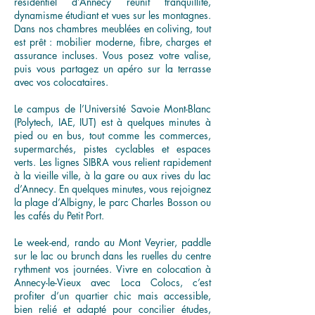
résidentiel d’Annecy réunit tranquillité,
dynamisme étudiant et vues sur les montagnes.
Dans nos chambres meublées en coliving, tout
est prêt : mobilier moderne, fibre, charges et
assurance incluses. Vous posez votre valise,
puis vous partagez un apéro sur la terrasse
avec vos colocataires.
Le campus de l’Université Savoie Mont-Blanc
(Polytech, IAE, IUT) est à quelques minutes à
pied ou en bus, tout comme les commerces,
supermarchés, pistes cyclables et espaces
verts. Les lignes SIBRA vous relient rapidement
à la vieille ville, à la gare ou aux rives du lac
d’Annecy. En quelques minutes, vous rejoignez
la plage d’Albigny, le parc Charles Bosson ou
les cafés du Petit Port.
Le week-end, rando au Mont Veyrier, paddle
sur le lac ou brunch dans les ruelles du centre
rythment vos journées. Vivre en colocation à
Annecy-le-Vieux avec Loca Colocs, c’est
profiter d’un quartier chic mais accessible,
bien relié et adapté pour concilier études,