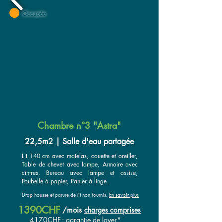
Occupée
Chambre n°3 "Astra"
22,5m2 | Salle d'eau partagée
Lit 140 cm avec matelas, couette et oreiller,
Table de chevet avec lampe, Armoire avec
cintres, Bureau avec lampe et assise,
Poubelle à papier, Panier à linge.
Drap housse et parure de lit non fournis.
En savoir plus
1390CHF
/
mois
charges comprises
4170CHF
: garantie de loyer*