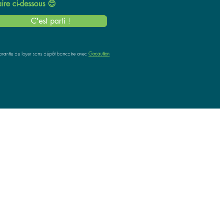
ire ci-dessous 😊
C'est parti !
rantie de loyer sans dépôt bancaire
avec
Gocaution