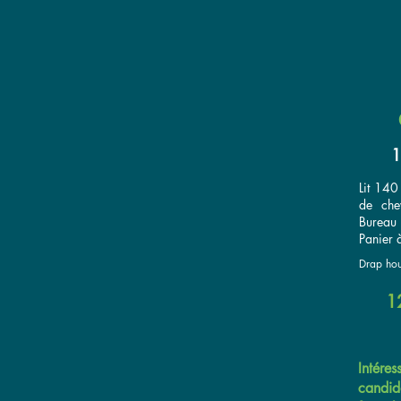
1
Lit 140
de che
Bureau 
Panier à
Drap hou
1
Intére
candid