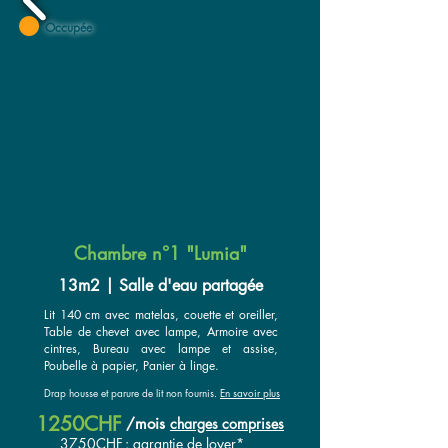
Occupée
Chambre n°1 "Lumia"
13m2 | Salle d'eau partagée
Lit 140 cm avec matelas, couette et oreiller,
Table de chevet avec lampe, Armoire avec
cintres, Bureau avec lampe et assise,
Poubelle à papier, Panier à linge.
Drap housse et parure de lit non fournis.
En savoir plus
1250CHF
/
mois
charges comprises
3750CHF
: garantie de loyer*