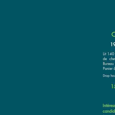
C
19
Lit 140
de che
Bureau 
Panier à
Drap hou
1
Intére
candid