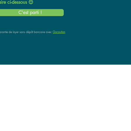
ire ci-dessous 😊
C'est parti !
rantie de loyer sans dépôt bancaire
avec
Gocaution