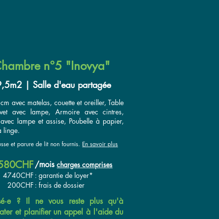
hambre n°5 "Inovya"
,5m2 | Salle d'eau partagée
 cm avec matelas, couette et oreiller, Table
vet avec lampe, Armoire avec cintres,
avec lampe et assise, Poubelle à papier,
 linge.
sse et parure de lit non fournis.
En savoir plus
580CHF
/
mois
charges comprises
4740CHF
: garantie de loyer*
200CHF
: frais de dossier
ssé·e ? Il ne vous reste plus qu'à
ater et planifier un appel à l'aide du