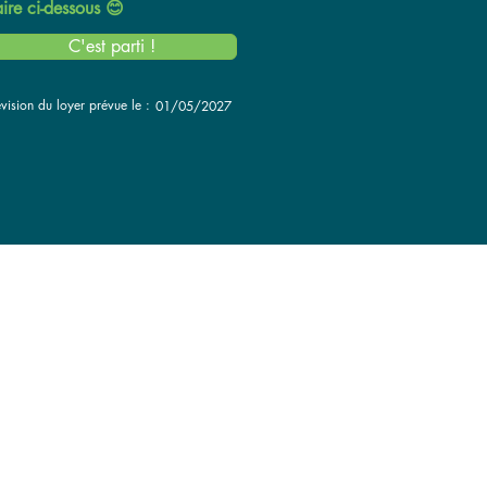
ire ci-dessous 😊
C'est parti !
vision du loyer prévue le :
01/05/2027