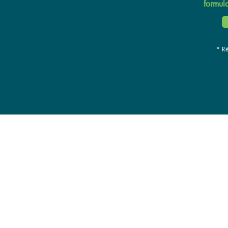
formula
*
Ré