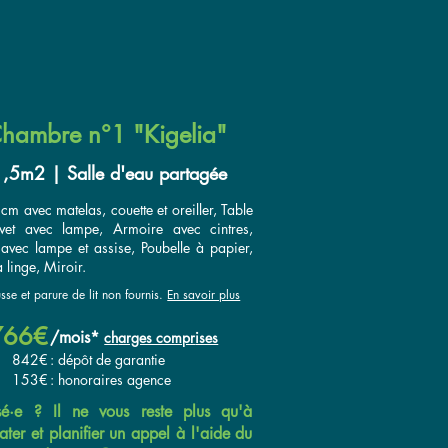
hambre n°1 "Kigelia"
,5m2 | Salle d'eau partagée
 cm avec matelas, couette et oreiller, Table
vet avec lampe, Armoire avec cintres,
avec lampe et assise, Poubelle à papier,
 linge, Miroir.
se et parure de lit non fournis.
En savoir plus
766€
/
mois*
ch
arges compr
ises
842€
: dépôt de garantie
153€
: honoraires agence
ssé·e ? Il ne vous reste plus qu'à
ater et planifier un appel à l'aide du