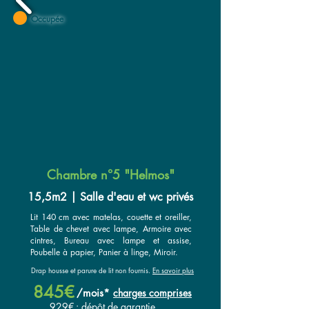
Occupée
Chambre n°5 "Helmos"
15,5m2 | Salle d'eau et wc privés
Lit 140 cm avec matelas, couette et oreiller,
Table de chevet avec lampe, Armoire avec
cintres, Bureau avec lampe et assise,
Poubelle à papier, Panier à linge, Miroir.
Drap housse et parure de lit non fournis.
En savoir plus
845€
/
mois*
ch
arges compr
ises
929€
: dépôt de garantie