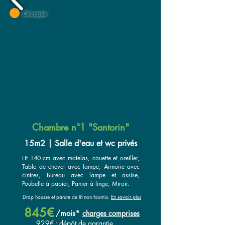
Occupée
Chambre n°1 "Santorin"
15m2 | Salle d'eau et wc privés
Lit 140 cm avec matelas, couette et oreiller,
Table de chevet avec lampe, Armoire avec
cintres, Bureau avec lampe et assise,
Poubelle à papier, Panier à linge, Miroir.
Drap housse et parure de lit non fournis.
En savoir plus
845€
/
mois*
ch
arges compr
ises
929€
: dépôt de garantie