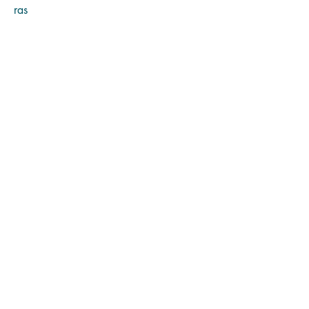
ras
1/1