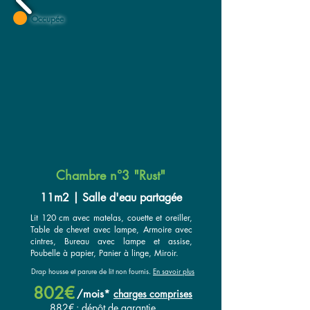
Occupée
Chambre n°3 "Rust"
11m2 | Salle d'eau partagée
Lit 120 cm avec matelas, couette et oreiller,
Table de chevet avec lampe, Armoire avec
cintres, Bureau avec lampe et assise,
Poubelle à papier, Panier à linge, Miroir.
Drap housse et parure de lit non fournis.
En savoir plus
802€
/
mois*
ch
arges compr
ises
882€
: dépôt de garantie